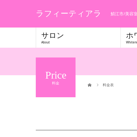
ラフィーティアラ
鯖江市/美容
サロン
ホ
About
Whiten
Price
料金
料金表