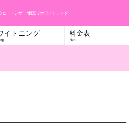
室/ヒートシザー/個室でホワイトニング
ワイトニング
料金表
ing
Plan